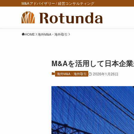
M&Aアドバイザリー / 経営コンサルティング
HOME
海外M&A・海外取引
M&Aを活用して日本企
海外M&A・海外取引
2026年1月26日