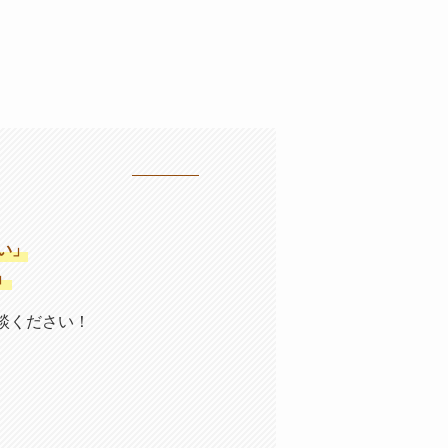
い」
」
談ください！